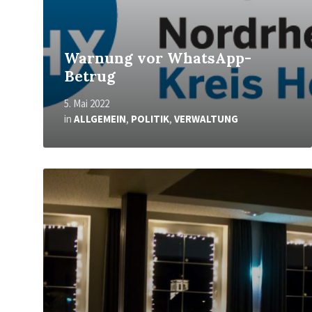
Warnung vor WhatsApp-
Betrug
5. Mai 2022
in
ALLGEMEIN
,
POLITIK
,
VERWALTUNG
Mehr
erfahren