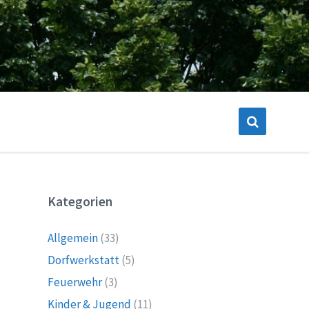
Kategorien
Allgemein
(33)
Dorfwerkstatt
(5)
Feuerwehr
(3)
Kinder & Jugend
(11)