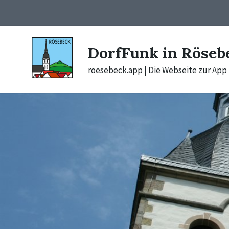
Skip
Skip
Skip
to
to
to
content
main
footer
navigation
DorfFunk in Röseb
roesebeck.app | Die Webseite zur App