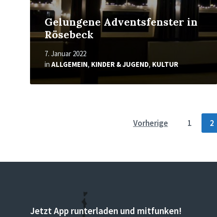
Gelungene Adventsfenster in
Rösebeck
7. Januar 2022
in
ALLGEMEIN
,
KINDER & JUGEND
,
KULTUR
Seitennummerierung
Vorherige
1
2
der
Beiträge
Jetzt App runterladen und mitfunken!