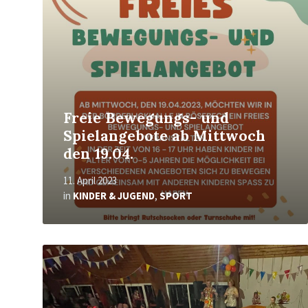
Freie Bewegungs- und
Spielangebote ab Mittwoch
den 19.04.
11. April 2023
in
KINDER & JUGEND
,
SPORT
Mehr
erfahren