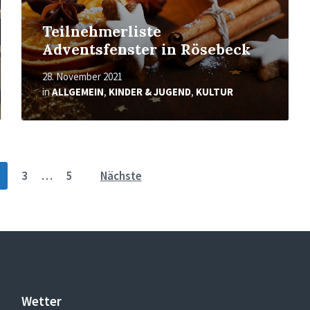
Teilnehmerliste
Adventsfenster in Rösebeck
28. November 2021
in
ALLGEMEIN
,
KINDER & JUGEND
,
KULTUR
3
…
5
Nächste
Wetter