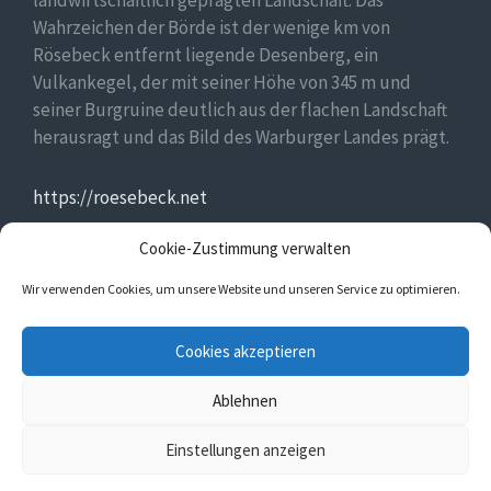
landwirtschaftlich geprägten Landschaft. Das
Wahrzeichen der Börde ist der wenige km von
Rösebeck entfernt liegende Desenberg, ein
Vulkankegel, der mit seiner Höhe von 345 m und
seiner Burgruine deutlich aus der flachen Landschaft
herausragt und das Bild des Warburger Landes prägt.
https://roesebeck.net
Cookie-Zustimmung verwalten
https://golddorf.de
Wir verwenden Cookies, um unsere Website und unseren Service zu optimieren.
E-
Facebook
Cookies akzeptieren
Mail
Ablehnen
© 2026 DorfFunk in Rösebeck
Einstellungen anzeigen