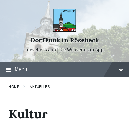
Skip
Skip
Skip
to
to
to
content
main
footer
navigation
DorfFunk in Rösebeck
roesebeck.app | Die Webseite zur App
Menu
HOME
AKTUELLES
Kultur