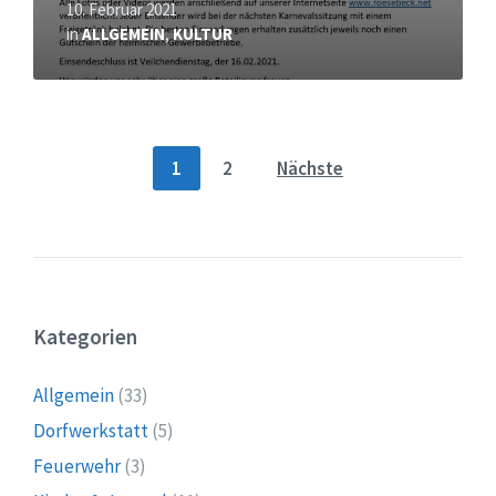
10. Februar 2021
in
ALLGEMEIN
,
KULTUR
Seitennummerierung
1
2
Nächste
der
Beiträge
Kategorien
Allgemein
(33)
Dorfwerkstatt
(5)
Feuerwehr
(3)