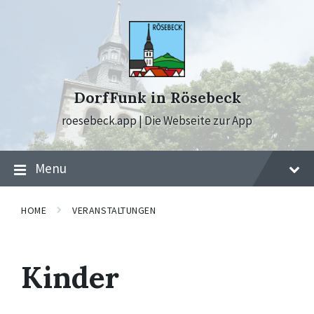
Skip
Skip
Skip
to
to
to
content
main
footer
navigation
DorfFunk in Rösebeck
roesebeck.app | Die Webseite zur App
Menu
HOME
VERANSTALTUNGEN
Kinder