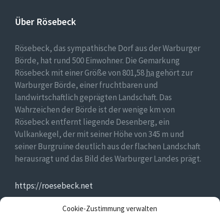
Über Rösebeck
Rösebeck, das sympathische Dorf aus der Warburger
Börde, hat rund 500 Einwohner. Die Gemarkung
Rösebeck mit einer Größe von 801,58
ha
gehört zur
Warburger Börde, einer fruchtbaren und
landwirtschaftlich geprägten Landschaft. Das
Wahrzeichen der Börde ist der wenige km von
Rösebeck entfernt liegende Desenberg, ein
Vulkankegel, der mit seiner Höhe von 345 m und
seiner Burgruine deutlich aus der flachen Landschaft
herausragt und das Bild des Warburger Landes prägt.
https://roesebeck.net
Cookie-Zustimmung verwalten
https://golddorf.de