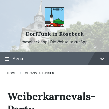
Skip
Skip
Skip
to
to
to
content
main
footer
navigation
DorfFunk in Rösebeck
roesebeck.app | Die Webseite zur App
Menu
HOME
VERANSTALTUNGEN
Weiberkarnevals-