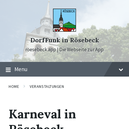
Skip
Skip
Skip
to
to
to
content
main
footer
navigation
DorfFunk in Rösebeck
roesebeck.app | Die Webseite zur App
Menu
HOME
VERANSTALTUNGEN
Karneval in