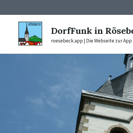
Skip
Skip
Skip
to
to
to
content
main
footer
navigation
DorfFunk in Röseb
roesebeck.app | Die Webseite zur App