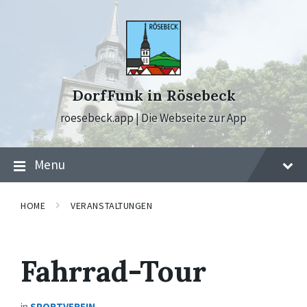
Skip
Skip
Skip
to
to
to
content
main
footer
navigation
DorfFunk in Rösebeck
roesebeck.app | Die Webseite zur App
Menu
HOME
VERANSTALTUNGEN
Fahrrad-Tour
in
SPORTVEREIN