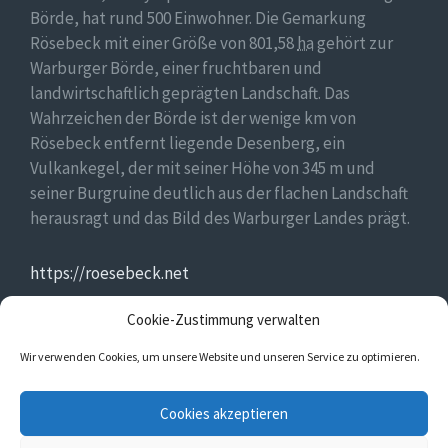
Börde, hat rund 500 Einwohner. Die Gemarkung
Rösebeck mit einer Größe von 801,58
ha
gehört zur
Warburger Börde, einer fruchtbaren und
landwirtschaftlich geprägten Landschaft. Das
Wahrzeichen der Börde ist der wenige km von
Rösebeck entfernt liegende Desenberg, ein
Vulkankegel, der mit seiner Höhe von 345 m und
seiner Burgruine deutlich aus der flachen Landschaft
herausragt und das Bild des Warburger Landes prägt.
https://roesebeck.net
Cookie-Zustimmung verwalten
https://golddorf.de
Wir verwenden Cookies, um unsere Website und unseren Service zu optimieren.
E-
Facebook
Cookies akzeptieren
Mail