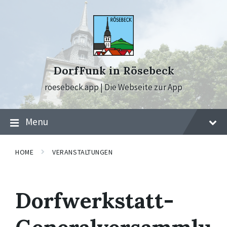
Skip
Skip
Skip
to
to
to
content
main
footer
navigation
DorfFunk in Rösebeck
roesebeck.app | Die Webseite zur App
Menu
HOME
VERANSTALTUNGEN
Dorfwerkstatt-