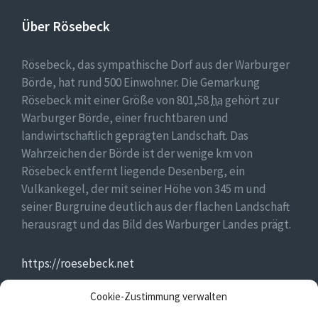
Über Rösebeck
Rösebeck, das sympathische Dorf aus der Warburger
Börde, hat rund 500 Einwohner. Die Gemarkung
Rösebeck mit einer Größe von 801,58
ha
gehört zur
Warburger Börde, einer fruchtbaren und
landwirtschaftlich geprägten Landschaft. Das
Wahrzeichen der Börde ist der wenige km von
Rösebeck entfernt liegende Desenberg, ein
Vulkankegel, der mit seiner Höhe von 345 m und
seiner Burgruine deutlich aus der flachen Landschaft
herausragt und das Bild des Warburger Landes prägt.
https://roesebeck.net
Cookie-Zustimmung verwalten
https://golddorf.de