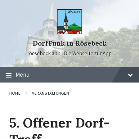
Skip
Skip
Skip
to
to
to
content
main
footer
navigation
DorfFunk in Rösebeck
roesebeck.app | Die Webseite zur App
Menu
HOME
VERANSTALTUNGEN
5. Offener Dorf-